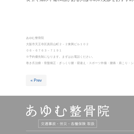
あゆむ整骨院
大阪市天王寺区真田山町２－２東興ビル１０２
０６－６７６３－７１９１
※予約優先制になります。まずはお電話ください。
巻き爪治療・骨盤矯正・ぎっくり腰・寝違え・スポーツ外傷・
腰痛・肩こり・シ
« Prev