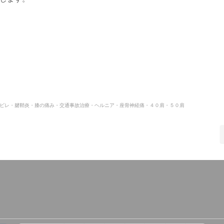
ビレ・腱鞘炎・膝の痛み・交通事故治療・ヘルニア・座骨神経痛・４０肩・５０肩