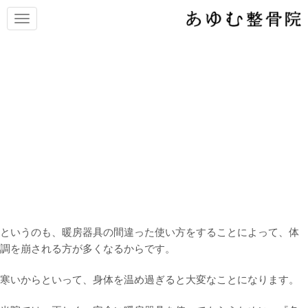
N
a
v
i
g
a
t
低温熱傷(やけど)に気を付け
i
o
て！
n
気温が下がり、どのご家庭でも暖房器具を使用し始める時期です
ね。
毎年、この時期になると暖房器具の使用方法については厳しく指
導を行っています。
というのも、暖房器具の間違った使い方をすることによって、体
調を崩される方が多くなるからです。
寒いからといって、身体を温め過ぎると大変なことになります。