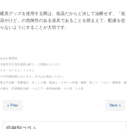
暖房グッズを使用する際は、低温だからと決して油断せず、「低
温やけど」の危険性のある道具であることを踏まえて、配慮を怠
らないようにすることが大切です。
あゆむ整骨院
大阪市天王寺区真田山町２－２東興ビル１０２
０６－６７６３－７１９１
※予約優先制になります。まずはお電話ください。
巻き爪治療・骨盤矯正・ぎっくり腰・寝違え・スポーツ外傷・
腰痛・肩こり・シビレ・腱鞘炎・膝
の痛み・交通事故治療・ヘルニア・座骨神経痛・４０肩・５０肩
« Prev
Next »
症例別コラム