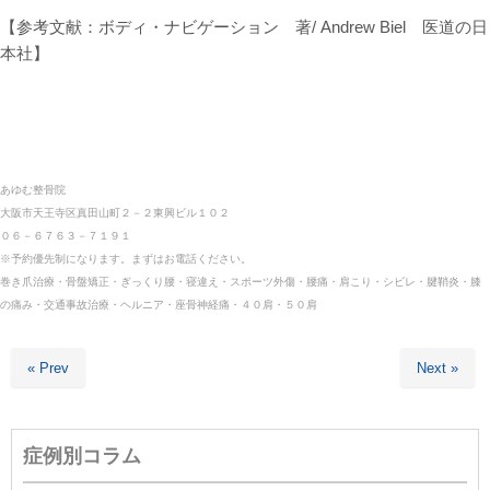
【参考文献：ボディ・ナビゲーション 著/ Andrew Biel 医道の日
本社】
あゆむ整骨院
大阪市天王寺区真田山町２－２東興ビル１０２
０６－６７６３－７１９１
※予約優先制になります。まずはお電話ください。
巻き爪治療・骨盤矯正・ぎっくり腰・寝違え・スポーツ外傷・
腰痛・肩こり・シビレ・腱鞘炎・膝
の痛み・交通事故治療・ヘルニア・座骨神経痛・４０肩・５０肩
« Prev
Next »
症例別コラム