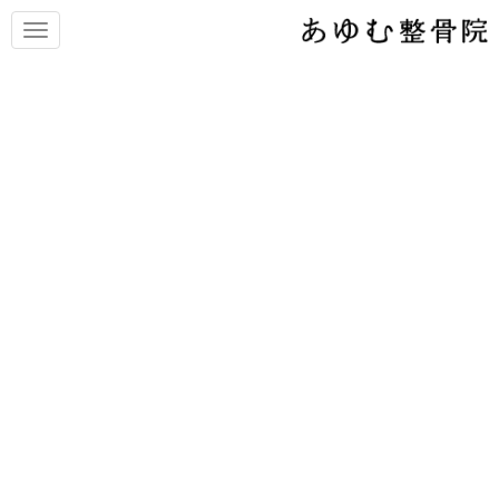
N
a
v
i
g
a
t
i
o
n
オーバーユース(使い過ぎ)によ
る痛み
繰り返し同じ動作をすることで、からだに痛みや違和感などとい
ったさまざまな症状をだすことがあります。
『痛める動作はなにもしていないのに・・・』と思っている方で
も、繰り返しのストレス(外力)が加わることで、関節の強度を上回
る力(エネルギー)が蓄積され、自覚のないままに症状がひどくなっ