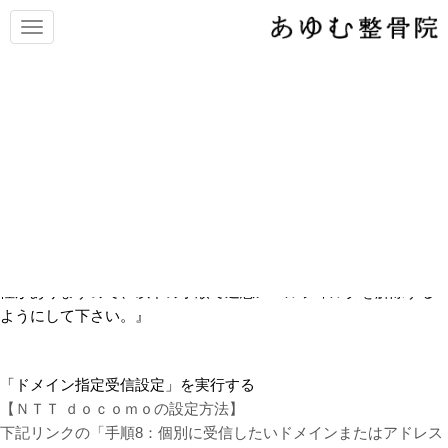
N
a
v
i
g
a
t
当院からのメールが届かない
i
o
時の対応方法
n
『メールでご予約をされた後に、あゆむ整骨院からの返信メール
が届かないケースがあります。
迷惑メールフィルタにより、メールの受信が拒否されている可能
性がありますので、
以下の手順で迷惑メールフィルタを解除する
ようにして下さい。』
「ドメイン指定受信設定」を実行する
【ＮＴＴ ｄｏｃｏｍｏの設定方法】
下記リンクの「手順8：個別に受信したいドメインまたはアドレス