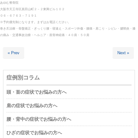
あゆむ整骨院
大阪市天王寺区真田山町２－２東興ビル１０２
０６－６７６３－７１９１
※予約優先制になります。まずはお電話ください。
巻き爪治療・骨盤矯正・ぎっくり腰・寝違え・スポーツ外傷・腰痛・肩こり・シビレ・腱鞘炎・膝
の痛み・交通事故治療・ヘルニア・座骨神経痛・４０肩・５０肩
« Prev
Next »
症例別コラム
頭・首の症状でお悩みの方へ
肩の症状でお悩みの方へ
腰・背中の症状でお悩みの方へ
ひざの症状でお悩みの方へ