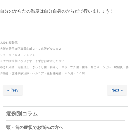
自分のからだの温度は自分自身のからだで行いましょう！
あゆむ整骨院
大阪市天王寺区真田山町２－２東興ビル１０２
０６－６７６３－７１９１
※予約優先制になります。まずはお電話ください。
巻き爪治療・骨盤矯正・ぎっくり腰・寝違え・スポーツ外傷・
腰痛・肩こり・シビレ・腱鞘炎・膝
の痛み・交通事故治療・ヘルニア・座骨神経痛・４０肩・５０肩
« Prev
Next »
症例別コラム
頭・首の症状でお悩みの方へ