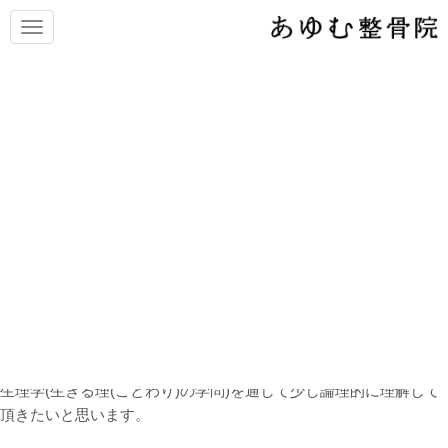
N
a
v
i
g
a
t
温活をやめて歩活(あるかつ)を
i
o
しよう！
n
インターネットで『温活』を検索すると、代謝を上げる、免疫力
アップ、冷えとり、などなどとても多くの情報が出てきますね。
確かに身体の体温が低下することは良くありませんが、過剰に温
め過ぎると体温調節のバランスを崩し、体調不良の原因にもなり
ます。
『温めるとからだに良い』というイメージがあると思いますが、
生理学(生きる理(ことわり)の学問)を通して少し論理的に理解して
頂きたいと思います。