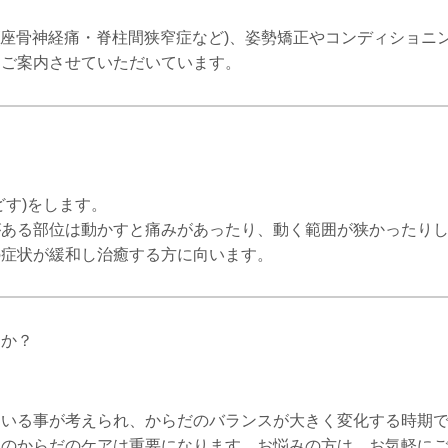
患(座骨神経痛・脊柱間狭窄症など)、姿勢矯正やコンディショニ
をご案内させていただいています。
どす)をします。
がある部位は動かすと痛みがあったり、動く範囲が狭かったり
の症状が緩和し治癒する方に向います。
すか？
ている事が考えられ、からだのバランスが大きく変化する時期
後のからだのケアは重要になります。お悩みの方は、お気軽に