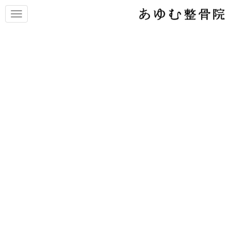
N
a
v
i
g
a
t
新しい処置ベッド
i
o
n
あゆむ整骨院に新しい治療器具が入荷しました。