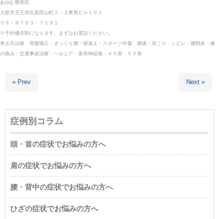
あゆむ整骨院
大阪市天王寺区真田山町２－２東興ビル１０２
０６－６７６３－７１９１
※予約優先制になります。まずはお電話ください。
巻き爪治療・骨盤矯正・ぎっくり腰・寝違え・スポーツ外傷・
腰痛・肩こり・シビレ・腱鞘炎・膝
の痛み・交通事故治療・ヘルニア・座骨神経痛・４０肩・５０肩
« Prev
Next »
症例別コラム
頭・首の症状でお悩みの方へ
肩の症状でお悩みの方へ
腰・背中の症状でお悩みの方へ
ひざの症状でお悩みの方へ